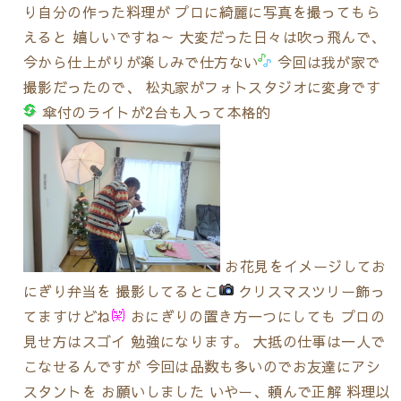
り自分の作った料理が プロに綺麗に写真を撮ってもら
えると 嬉しいですね～ 大変だった日々は吹っ飛んで、
今から仕上がりが楽しみで仕方ない
今回は我が家で
撮影だったので、 松丸家がフォトスタジオに変身です
傘付のライトが2台も入って本格的
お花見をイメージしてお
にぎり弁当を 撮影してるとこ
クリスマスツリー飾っ
てますけどね
おにぎりの置き方一つにしても プロの
見せ方はスゴイ 勉強になります。 大抵の仕事は一人で
こなせるんですが 今回は品数も多いのでお友達にアシ
スタントを お願いしました いやー、頼んで正解 料理以